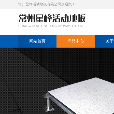
常州星峰活动地板有限公司欢迎您！
网站首页
产品中心
关于