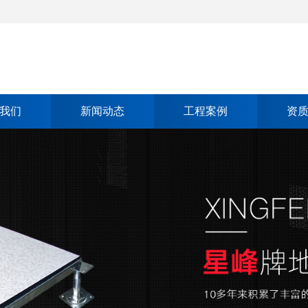
我们
新闻动态
工程案例
资