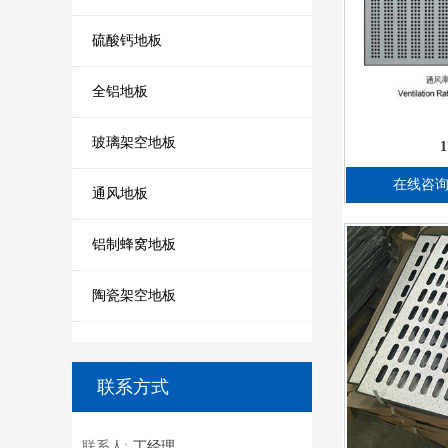
硫酸钙地板
全铝地板
玻璃架空地板
在线咨
通风地板
铝制蜂窝地板
陶瓷架空地板
联系方式
联系人:
丁经理