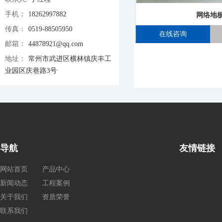
手机：
18262997882
网络地
传真：
0519-88505950
在线咨询
邮箱：
44878921@qq.com
地址：
常州市武进区横林镇庆丰工
业园区庆巷路3号
导航
友情链接
网站首页
产品中心
新闻动态
工程案例
关于我们
资质荣誉
联系我们