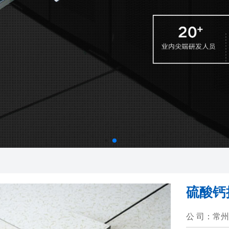
硫酸钙
公 司：常