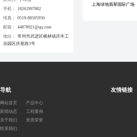
上海绿地翡翠国际广场
手机：
18262997882
传真：
0519-88505950
邮箱：
44878921@qq.com
地址：
常州市武进区横林镇庆丰工
业园区庆巷路3号
导航
友情链接
网站首页
产品中心
新闻动态
工程案例
关于我们
资质荣誉
联系我们