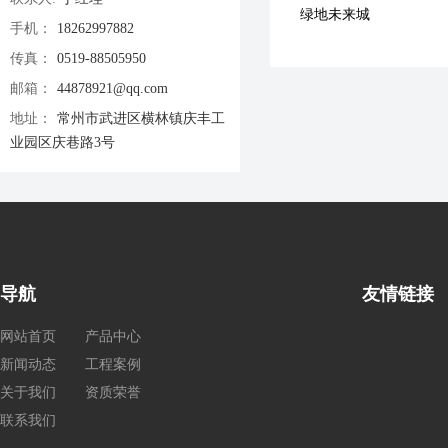
绿地未来城
手机：
18262997882
传真：
0519-88505950
邮箱：
44878921@qq.com
地址：
常州市武进区横林镇庆丰工
业园区庆巷路3号
导航
友情链接
网站首页
产品中心
新闻动态
工程案例
关于我们
资质荣誉
联系我们