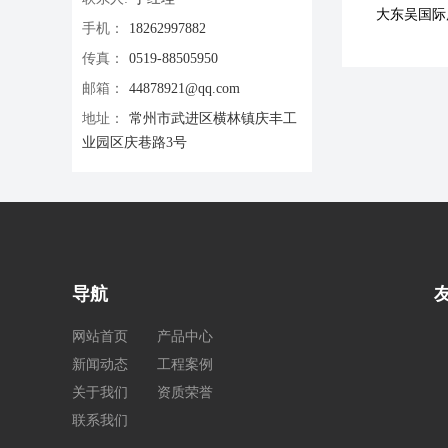
大东吴国际
手机：
18262997882
传真：
0519-88505950
邮箱：
44878921@qq.com
地址：
常州市武进区横林镇庆丰工
业园区庆巷路3号
导航
网站首页
产品中心
新闻动态
工程案例
关于我们
资质荣誉
联系我们