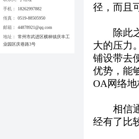
径，而且
手机：
18262997882
传真：
0519-88505950
邮箱：
44878921@qq.com
除此之外
地址：
常州市武进区横林镇庆丰工
大的压力
业园区庆巷路3号
铺设带去
优势，能
OA网络地
相信通过
经有了比