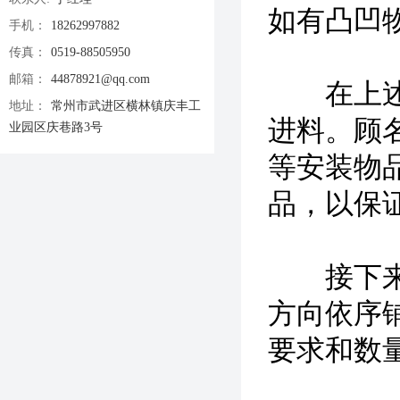
如有凸凹
手机：
18262997882
传真：
0519-88505950
邮箱：
44878921@qq.com
在上述事
地址：
常州市武进区横林镇庆丰工
进料。顾
业园区庆巷路3号
等安装物
品，以保
接下来就
方向依序
要求和数